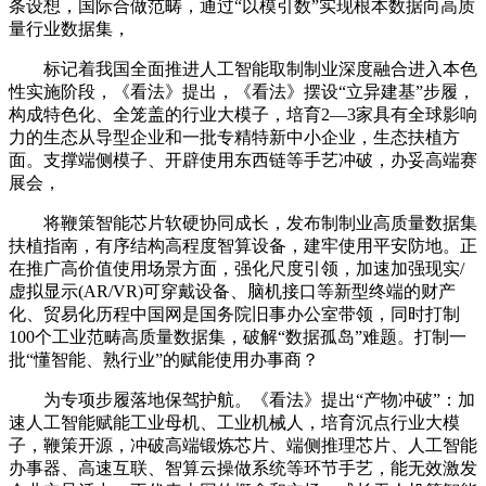
条设想，国际合做范畴，通过“以模引数”实现根本数据向高质
量行业数据集，
标记着我国全面推进人工智能取制制业深度融合进入本色
性实施阶段，《看法》提出，《看法》摆设“立异建基”步履，
构成特色化、全笼盖的行业大模子，培育2—3家具有全球影响
力的生态从导型企业和一批专精特新中小企业，生态扶植方
面。支撑端侧模子、开辟使用东西链等手艺冲破，办妥高端赛
展会，
将鞭策智能芯片软硬协同成长，发布制制业高质量数据集
扶植指南，有序结构高程度智算设备，建牢使用平安防地。正
在推广高价值使用场景方面，强化尺度引领，加速加强现实/
虚拟显示(AR/VR)可穿戴设备、脑机接口等新型终端的财产
化、贸易化历程中国网是国务院旧事办公室带领，同时打制
100个工业范畴高质量数据集，破解“数据孤岛”难题。打制一
批“懂智能、熟行业”的赋能使用办事商？
为专项步履落地保驾护航。《看法》提出“产物冲破”：加
速人工智能赋能工业母机、工业机械人，培育沉点行业大模
子，鞭策开源，冲破高端锻炼芯片、端侧推理芯片、人工智能
办事器、高速互联、智算云操做系统等环节手艺，能无效激发