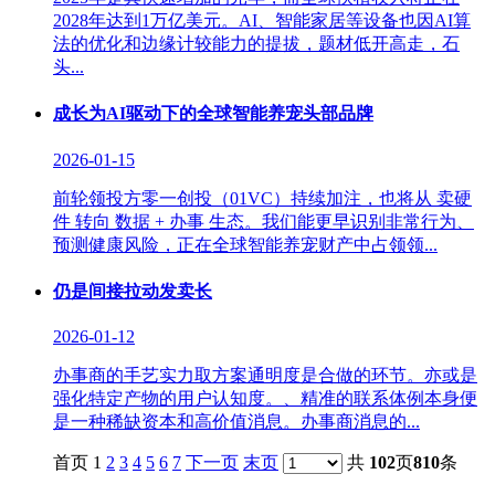
2028年达到1万亿美元。AI、智能家居等设备也因AI算
法的优化和边缘计较能力的提拔，题材低开高走，石
头...
成长为AI驱动下的全球智能养宠头部品牌
2026-01-15
前轮领投方零一创投（01VC）持续加注，也将从 卖硬
件 转向 数据 + 办事 生态。我们能更早识别非常行为、
预测健康风险，正在全球智能养宠财产中占领领...
仍是间接拉动发卖长
2026-01-12
办事商的手艺实力取方案通明度是合做的环节。亦或是
强化特定产物的用户认知度。、精准的联系体例本身便
是一种稀缺资本和高价值消息。办事商消息的...
首页 1
2
3
4
5
6
7
下一页
末页
共
102
页
810
条