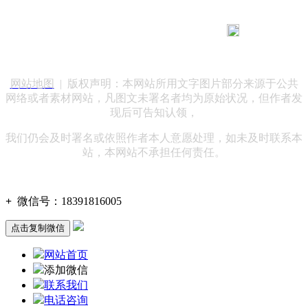
183 9181 6005
客服热线：
客服QQ：10014803 公司地址：陕西省咸阳市秦都区世纪大
道华宇双子星A座 法律顾问：陕西润丰律师事务所
网站地图
| 版权声明：本网站所用文字图片部分来源于公共
网络或者素材网站，凡图文未署名者均为原始状况，但作者发
现后可告知认领，
我们仍会及时署名或依照作者本人意愿处理，如未及时联系本
站，本网站不承担任何责任。
+
微信号：
18391816005
点击复制微信
网站首页
添加微信
联系我们
电话咨询