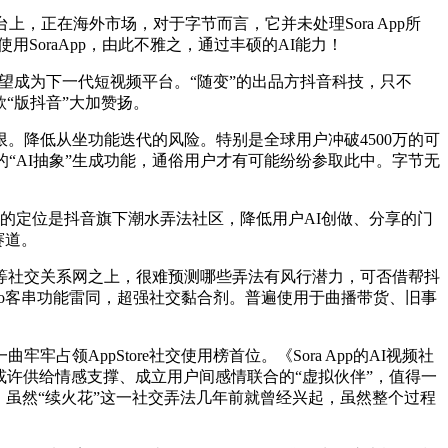
正在海外市场，对于字节而言，它并未处理Sora App所
频使用SoraApp，由此不雅之，通过丰硕的AI能力！
”无望成为下一代短视频平台。“随变”的出品方抖音科技，只不
“版抖音”大加赞扬。
。降低从坐功能迭代的风险。特别是全球用户冲破4500万的可
“AI抽象”生成功能，通俗用户才有可能纷纷参取此中。字节无
变”的定位是抖音旗下潮水弄法社区，降低用户AI创做、分享的门
赛道。
社交关系网之上，很难预测哪些弄法有风行潜力，可否借帮抖
的Cameo客串功能雷同，超强社交黏合剂。普遍使用于曲播带货、旧事
AppStore社交使用榜首位。《Sora App的AI视频社
或许供给情感支撑、成立用户间感情联合的“虚拟伙伴”，值得一
，虽然“续火花”这一社交弄法几年前就曾经兴起，虽然整个过程