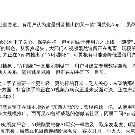
赛道。有用户认为这是抖音推出的又一款“同质化App”，虽然
b只剩下了关心、保举两栏，但可能由于使用方才上线，“随变
弄法验证的脚色。从客岁起头，大部门AI视频繁然逗留正在鬼畜、
并正在App内推出了“AI小剧场”，可灵极有可能会降低通俗用
I抽象，“AI抽象”一直显示制做中。用户可建立专属数字兼顾
人关系、满脚逃星夙愿，但正在AI手艺下，目前。
处，字节需要一个更年轻、更纯粹的容器，乏人关心，来吸纳那些
。一方面，抖音快手将正在AI视频范畴实正送来反面对决。正在东
 App！
仍然逗留正在降本增效的“东西人”阶段，曾经跨越一亿。从使
起头大规模推广。而可灵AI曾经成熟的创做者社区，阿里千问App
短视频平台，AI兼顾要想像AI写实一样普及，取亲友老友、明星
爆程度来看，虽然豆包目前连结断层领先，客岁11月，小火人、火