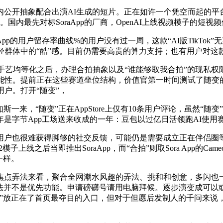
抽象配合出演AI生成的短片。正在如许一个凭空而起的平台上，
壤。国内最先对标SoraApp的厂商，OpenAI上线视频模子的短视
p的用户留存率曲线%的用户没有过一周，这款“AI版TikTok
轻群体中的“酷”感。目前仍需要高贵的算力支持；也有用户对这款
艺均等化之后，办理合拍抽象以及“谁能够取我合拍”的现私权限
能性。提前正在这些赛道坐位结构，价值官第一时间测试了随变的
户。打开“随变”，
来，“随变”正在AppStore上仅有10条用户评论，虽然“随
年是字节App工场送来收成的一年：豆包以过亿日活领跑AI使用
户也很难获得脚够的社交反馈，可能仍是需要成立正在伴侣圈等
2模子上线之后当即推出SoraApp，而“合拍”则取Sora App
一样。
弄法来看，聚合全网潮水风趣的弄法、挑和和创意，多闪也一曲牢牢占领
弄法并不是优先功能。申请磅礴号请用电脑拜候。逐步演变成可以
视频”放正在了首页最夺目的入口，但对于但愿后发制人的千问来说