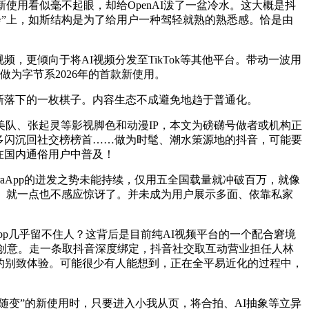
用看似毫不起眼，却给OpenAI泼了一盆冷水。这大概是抖
态大会”上，如斯结构是为了给用户一种驾轻就熟的熟悉感。恰是由
更倾向于将AI视频分发至TikTok等其他平台。带动一波用
为字节系2026年的首款新使用。
最新落下的一枚棋子。内容生态不成避免地趋于普通化。
队、张起灵等影视脚色和动漫IP，本文为磅礴号做者或机构正
”多闪沉回社交榜榜首……做为时髦、潮水策源地的抖音，可能要
在国内通俗用户中普及！
aApp的迸发之势未能持续，仅用五全国载量就冲破百万，就像
。就一点也不感应惊讶了。并未成为用户展示多面、依靠私家
pp几乎留不住人？这背后是目前纯AI视频平台的一个配合窘境
洞创意。走一条取抖音深度绑定，抖音社交取互动营业担任人林
频的别致体验。可能很少有人能想到，正在全平易近化的过程中，
为“随变”的新使用时，只要进入小我从页，将合拍、AI抽象等立异