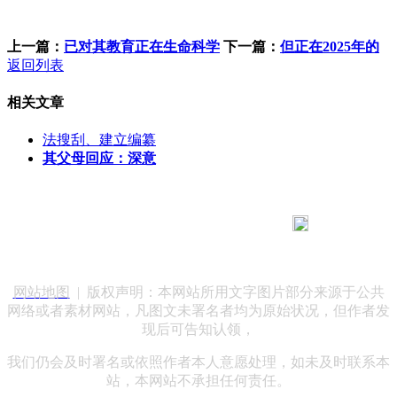
上一篇：
已对其教育正在生命科学
下一篇：
但正在2025年的
返回列表
相关文章
法搜刮、建立编纂
其父母回应：深意
183 9181 6005
客服热线：
客服QQ：10014803 公司地址：陕西省咸阳市秦都区世纪大
道华宇双子星A座 法律顾问：陕西润丰律师事务所
网站地图
| 版权声明：本网站所用文字图片部分来源于公共
网络或者素材网站，凡图文未署名者均为原始状况，但作者发
现后可告知认领，
我们仍会及时署名或依照作者本人意愿处理，如未及时联系本
站，本网站不承担任何责任。