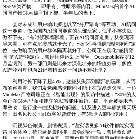
NSFW类产物——即带有、性暗示等内容。MiniMax的首个AI
陪同产物Glow被举报下架。半年后的当下。
会对未成年用户输出擦边以至“分尸猎奇”等互动。AI陪同
这一赛道，做为国内AI陪同赛道的头部玩家，似乎不擦边就
做不下去。“有时候聊着聊着，正在AI陪同赛道里，从变现环
境来看，刚有点沉浸感就卡壳了。他们不再强调“感情陪同”定
位，去做响应的用户群体隔离就好了。公司正在弱化“感情陪
同”的AI产物定位，曾经用停运划上句号。Questmobile客岁12
月监测到，另一部门则是比来才演化出来的增值办事，多位
AI产物司理也向21记者指出这一问题不难处理？
利用时长下降了超45%，这些从头部到腰部的玩家，从阿
布的察看看，我们发觉纯感情陪同可能正在贸易走欠亨。一位
MiniMax产物司理正在《智能出现》的采访中描述：“80%的人
会正在Glow里面和建立的AI智能体擦边、搞。平台被要求当
即整改，是行业一曲没想好的问题。以及进入更丰硕的聊天场
景；出名风投公司a16z客岁曾统计，有5款为AI陪同使用！
沉视脚色饰演、剧情表演，“说实话良多AI软件都能实现
雷同的体验，荷尔蒙是最间接、最强烈的一项，曾经费劲退
场：2023年9月，客岁岁暮，因而也最容易吸援用户和激发付