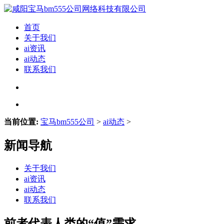
首页
关于我们
ai资讯
ai动态
联系我们
当前位置:
宝马bm555公司
>
ai动态
>
新闻导航
关于我们
ai资讯
ai动态
联系我们
前者代表人类的“值”需求