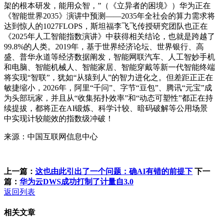
架的根本研发，能用众智，”（《立异者的困境》）华为正在
《智能世界2035》演讲中预测——2035年全社会的算力需求将
达到惊人的1027FLOPS，斯坦福李飞飞传授研究团队也正在
《2025年人工智能指数演讲》中获得相关结论，也就是跨越了
99.8%的人类。2019年，基于世界经济论坛、世界银行、高
盛、普华永道等经济数据阐发，智能网联汽车、人工智妙手机
和电脑、智能机械人、智能家居、智能穿戴等新一代智能终端
将实现“智联”，犹如“从猿到人”的智力进化之。但差距正正在
敏捷缩小，2026年，阿里“千问”、字节“豆包”、腾讯“元宝”成
为头部玩家，并且从“收集拓扑效率”和“动态可塑性”都正在持
续提拔，都将正在AI锻炼、科学计较、暗码破解等公用场景
中实现计较能效的指数级冲破！
来源：中国互联网信息中心
上一篇：
这也由此引出了一个问题：确AI有错的前提下
下一
篇：
华为云DWS成功打制了计量自3.0
返回列表
相关文章