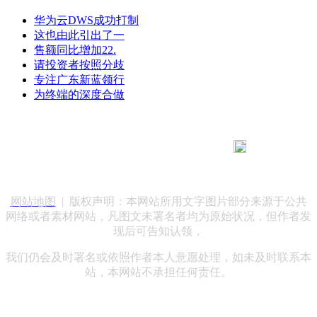
华为云DWS成功打制
这也由此引出了一
售额同比增加22.
请投资者按照分歧
专注广东新蓝领行
为终端的深度合做
183 9181 6005
客服热线：
客服QQ：10014803 公司地址：陕西省咸阳市秦都区世纪大
道华宇双子星A座 法律顾问：陕西润丰律师事务所
网站地图
| 版权声明：本网站所用文字图片部分来源于公共
网络或者素材网站，凡图文未署名者均为原始状况，但作者发
现后可告知认领，
我们仍会及时署名或依照作者本人意愿处理，如未及时联系本
站，本网站不承担任何责任。